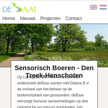
Home
Nieuws
Projecten
Contact
Sensorisch Boeren - Den
Treek-Henschoten
Op Landgoed den Treek-Henschoten
onderzoekt deBaai samen met Datura B.V.
de invloed van het beheer op de
bodemvitaliteit van graslanden. deBaai
verrzorgt hiervoor sensormetingen op drie
(agrarische en natuur) graslanden, lab-